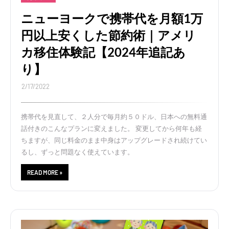
ニューヨークで携帯代を月額1万
円以上安くした節約術｜アメリ
カ移住体験記【2024年追記あ
り】
2/17/2022
携帯代を見直して、２人分で毎月約５０ドル、日本への無料通
話付きのこんなプランに変えました。 変更してから何年も経
ちますが、同じ料金のまま中身はアップグレードされ続けてい
るし、ずっと問題なく使えています。
READ MORE »