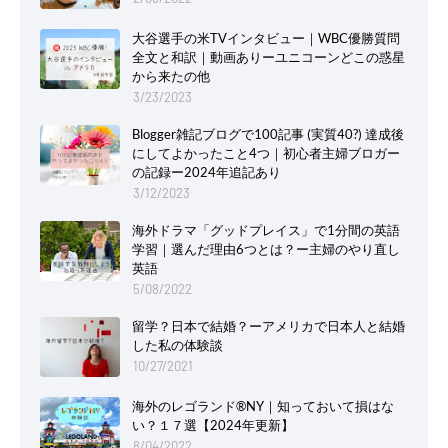
大谷選手の米TVインタビュー｜WBC優勝質問
全文と和訳｜動画ありーユニコーンどこの惑星
から来たの他
3/23/2023
Blogger雑記ブログで100記事 (実質40?) 達成後
にしてよかったこと4つ｜初心者主婦ブロガー
の記録ー2024年追記あり
3/12/2023
海外ドラマ「グッドプレイス」で1分間の英語
学習｜選んだ理由6つとは？ー主婦のやり直し
英語
5/08/2022
留学？日本で結婚？ーアメリカで日本人と結婚
した私の体験談
10/27/2021
海外のレゴランド®NY｜知っておいて損はな
い？１７選【2024年更新】
8/04/2022