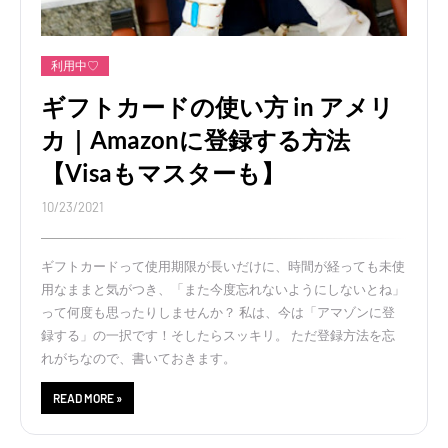
利用中♡
ギフトカードの使い方 in アメリ
カ｜Amazonに登録する方法
【Visaもマスターも】
10/23/2021
ギフトカードって使用期限が長いだけに、時間が経っても未使
用なままと気がつき、「また今度忘れないようにしないとね」
って何度も思ったりしませんか？ 私は、今は「アマゾンに登
録する」の一択です！そしたらスッキリ。 ただ登録方法を忘
れがちなので、書いておきます。
READ MORE »