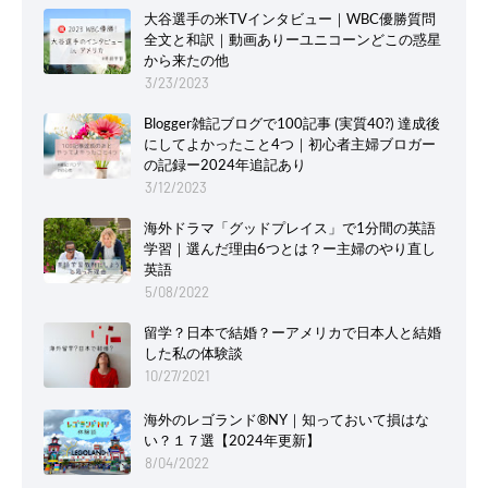
大谷選手の米TVインタビュー｜WBC優勝質問
全文と和訳｜動画ありーユニコーンどこの惑星
から来たの他
3/23/2023
Blogger雑記ブログで100記事 (実質40?) 達成後
にしてよかったこと4つ｜初心者主婦ブロガー
の記録ー2024年追記あり
3/12/2023
海外ドラマ「グッドプレイス」で1分間の英語
学習｜選んだ理由6つとは？ー主婦のやり直し
英語
5/08/2022
留学？日本で結婚？ーアメリカで日本人と結婚
した私の体験談
10/27/2021
海外のレゴランド®NY｜知っておいて損はな
Home
About
Privacy Policy
Contact Us
い？１７選【2024年更新】
Copyright ©
2026
キラリなひびを｜平凡移住ありのまま
8/04/2022