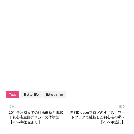
Tags
Better life
little things
次
前
20記事達成までの紆余曲折と現状
無料Bloggerブログのすすめ｜ワー
｜初心者主婦ブロガーの体験談
ドプレスで挫折した初心者の私へ
【2024年追記あり】
【2024年追記】