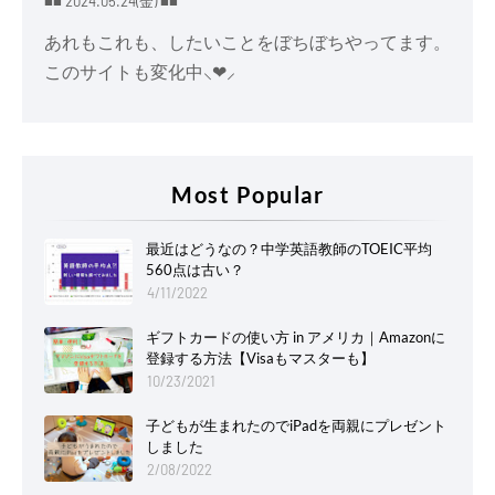
■■ 2024.05.24(金) ■■
あれもこれも、したいことをぼちぼちやってます。
このサイトも変化中⸜❤︎⸝
Most Popular
最近はどうなの？中学英語教師のTOEIC平均
560点は古い？
4/11/2022
ギフトカードの使い方 in アメリカ｜Amazonに
登録する方法【Visaもマスターも】
10/23/2021
子どもが生まれたのでiPadを両親にプレゼント
しました
2/08/2022