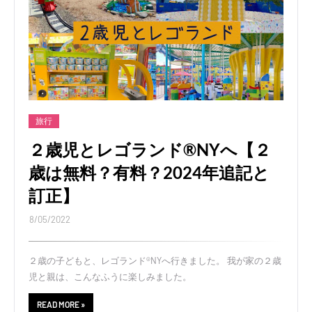
旅行
２歳児とレゴランド®NYへ【２
歳は無料？有料？2024年追記と
訂正】
8/05/2022
２歳の子どもと、レゴランド®NYへ行きました。 我が家の２歳
児と親は、こんなふうに楽しみました。
READ MORE »