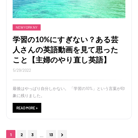
NEWYORK NY
学習の10%にすぎない？ある芸
人さんの英語動画を見て思った
こと【主婦のやり直し英語】
5/29/2022
最後はやっぱり自分しかない。 「学習の10%」という言葉が印
象に残りました。
READ MORE »
...
1
2
3
13