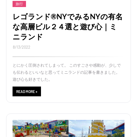
旅行
レゴランド®NYでみるNYの有名
な高層ビル２４選と遊び心｜ミ
ニランド
8/13/2022
とにかく圧倒されてしまって。 このすごさや感動が、少しで
も伝わるといいなと思ってミニランドの記事を書きました。
遊び心も好きでした。
READ MORE »